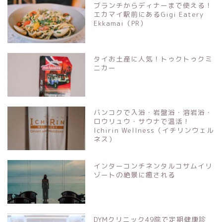
ブランチからディナーまで使える！
エカマイ駅前にあるGigi Eatery
Ekkamai（PR）
タイお土産に人気！トゥクトゥクミ
ニカー
バンコクで入浴・岩盤浴・溶岩浴・
ロウリュウ・サウナで温活！
Ichirin Wellness（イチリンウェル
ネス）
インターコンチネンタルコサムイリ
ゾートの絶景に癒される
DYMクリニック49院で定期健康診