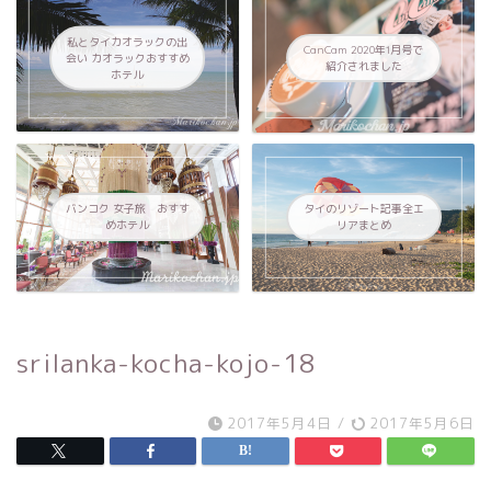
私とタイカオラックの出
CanCam 2020年1月号で
会い カオラックおすすめ
紹介されました
ホテル
バンコク 女子旅 おすす
タイのリゾート記事全エ
めホテル
リアまとめ
srilanka-kocha-kojo-18
2017年5月4日
/
2017年5月6日