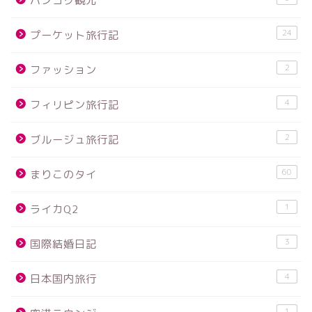
バンコク観光
24
プーケット旅行記
2
ファッション
4
フィリピン旅行記
2
ブルージュ旅行記
60
まりこのタイ
1
ライカQ2
3
国際結婚日記
4
日本国内旅行
1