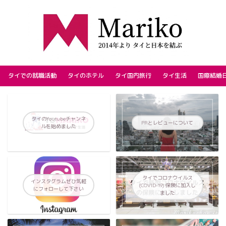
タイでの就職活動
タイのホテル
タイ国内旅行
タイ生活
国際結婚
タイのYoutubeチャンネ
PRとレビューについて
ルを始めました
タイでコロナウイルス
インスタグラムぜひ気軽
(COVID-19) 保険に加入し
にフォローして下さい
ました