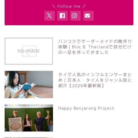
＼ Follow me ／
バンコクでオーダーメイドの靴作り
体験｜Bloc B. Thailandで自分だけ
の一足を作ってきました
タイで人気のインフルエンサーまと
め｜日本人・タイ人をジャンル別に
紹介【2026年最新版】
Happy Benjarong Project