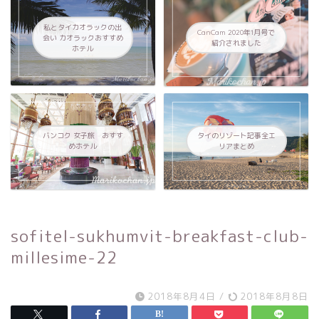
私とタイカオラックの出
CanCam 2020年1月号で
会い カオラックおすすめ
紹介されました
ホテル
バンコク 女子旅 おすす
タイのリゾート記事全エ
めホテル
リアまとめ
sofitel-sukhumvit-breakfast-club-
millesime-22
2018年8月4日
/
2018年8月8日