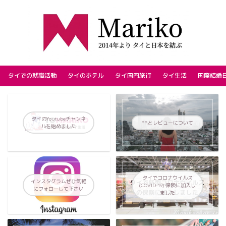
タイでの就職活動
タイのホテル
タイ国内旅行
タイ生活
国際結婚
タイのYoutubeチャンネ
PRとレビューについて
ルを始めました
タイでコロナウイルス
インスタグラムぜひ気軽
(COVID-19) 保険に加入し
にフォローして下さい
ました