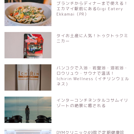
ブランチからディナーまで使える！
エカマイ駅前にあるGigi Eatery
Ekkamai（PR）
タイお土産に人気！トゥクトゥクミ
ニカー
バンコクで入浴・岩盤浴・溶岩浴・
ロウリュウ・サウナで温活！
Ichirin Wellness（イチリンウェル
ネス）
インターコンチネンタルコサムイリ
ゾートの絶景に癒される
DYMクリニック49院で定期健康診