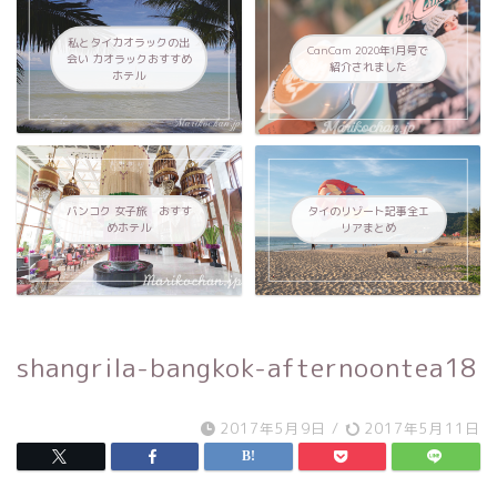
私とタイカオラックの出
CanCam 2020年1月号で
会い カオラックおすすめ
紹介されました
ホテル
バンコク 女子旅 おすす
タイのリゾート記事全エ
めホテル
リアまとめ
shangrila-bangkok-afternoontea18
2017年5月9日
/
2017年5月11日