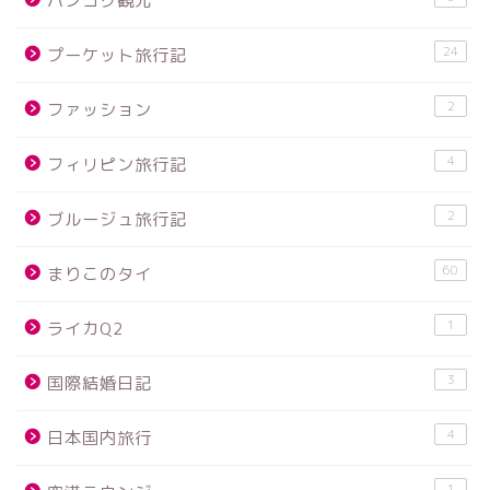
バンコク観光
24
プーケット旅行記
2
ファッション
4
フィリピン旅行記
2
ブルージュ旅行記
60
まりこのタイ
1
ライカQ2
3
国際結婚日記
4
日本国内旅行
1