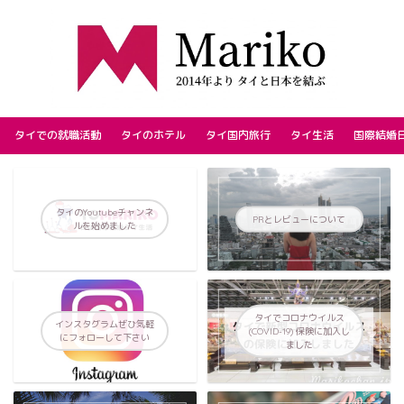
タイでの就職活動
タイのホテル
タイ国内旅行
タイ生活
国際結婚
タイのYoutubeチャンネ
PRとレビューについて
ルを始めました
タイでコロナウイルス
インスタグラムぜひ気軽
(COVID-19) 保険に加入し
にフォローして下さい
ました