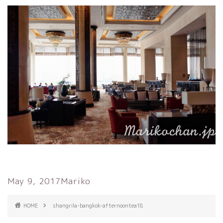
May 9, 2017
Mariko
HOME
shangrila-bangkok-afternoontea18