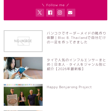
＼ Follow me ／
バンコクでオーダーメイドの靴作り
体験｜Bloc B. Thailandで自分だけ
の一足を作ってきました
タイで人気のインフルエンサーまと
め｜日本人・タイ人をジャンル別に
紹介【2026年最新版】
Happy Benjarong Project