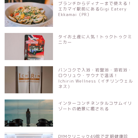
ブランチからディナーまで使える！
エカマイ駅前にあるGigi Eatery
Ekkamai（PR）
タイお土産に人気！トゥクトゥクミ
ニカー
バンコクで入浴・岩盤浴・溶岩浴・
ロウリュウ・サウナで温活！
Ichirin Wellness（イチリンウェル
ネス）
インターコンチネンタルコサムイリ
ゾートの絶景に癒される
DYMクリニック49院で定期健康診