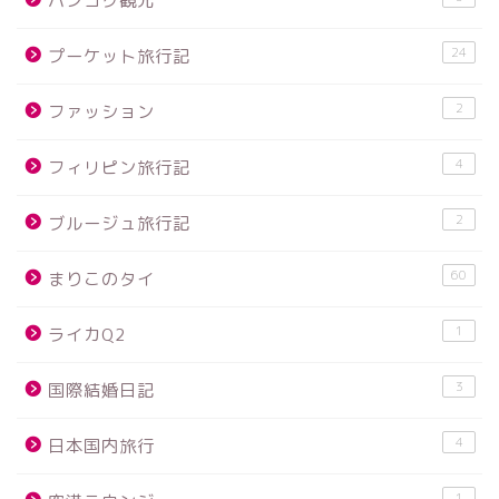
バンコク観光
24
プーケット旅行記
2
ファッション
4
フィリピン旅行記
2
ブルージュ旅行記
60
まりこのタイ
1
ライカQ2
3
国際結婚日記
4
日本国内旅行
1