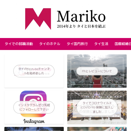
タイでの就職活動
タイのホテル
タイ国内旅行
タイ生活
国際結婚
タイのYoutubeチャンネ
PRとレビューについて
ルを始めました
タイでコロナウイルス
インスタグラムぜひ気軽
(COVID-19) 保険に加入し
にフォローして下さい
ました