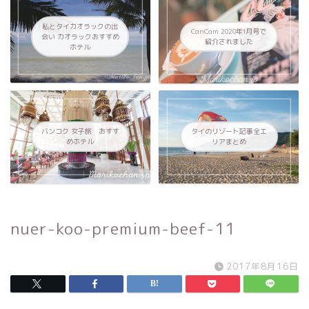
私とタイカオラックの出
CanCam 2020年1月号で
会い カオラックおすすめ
紹介されました
ホテル
バンコク 女子旅 おすす
タイのリゾート記事全エ
めホテル
リアまとめ
nuer-koo-premium-beef-11
2017年8月16日