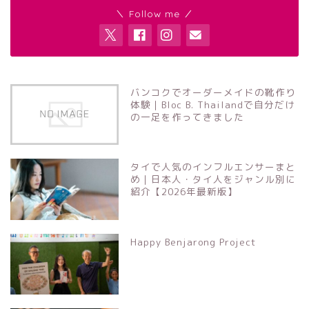
＼ Follow me ／
バンコクでオーダーメイドの靴作り
体験｜Bloc B. Thailandで自分だけ
の一足を作ってきました
タイで人気のインフルエンサーまと
め｜日本人・タイ人をジャンル別に
紹介【2026年最新版】
Happy Benjarong Project