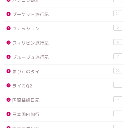
バンコク観光
24
プーケット旅行記
2
ファッション
4
フィリピン旅行記
2
ブルージュ旅行記
60
まりこのタイ
1
ライカQ2
3
国際結婚日記
4
日本国内旅行
1