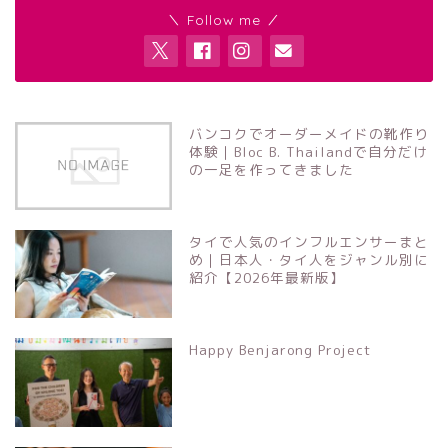
＼ Follow me ／
バンコクでオーダーメイドの靴作り
体験｜Bloc B. Thailandで自分だけ
の一足を作ってきました
タイで人気のインフルエンサーまと
め｜日本人・タイ人をジャンル別に
紹介【2026年最新版】
Happy Benjarong Project