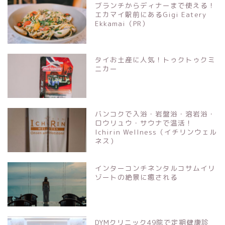
ブランチからディナーまで使える！
エカマイ駅前にあるGigi Eatery
Ekkamai（PR）
タイお土産に人気！トゥクトゥクミ
ニカー
バンコクで入浴・岩盤浴・溶岩浴・
ロウリュウ・サウナで温活！
Ichirin Wellness（イチリンウェル
ネス）
インターコンチネンタルコサムイリ
ゾートの絶景に癒される
DYMクリニック49院で定期健康診