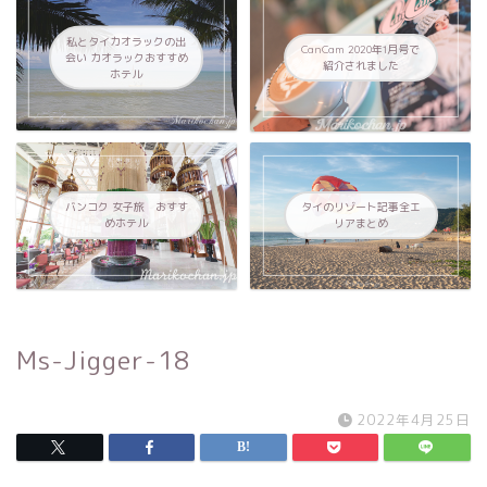
私とタイカオラックの出
CanCam 2020年1月号で
会い カオラックおすすめ
紹介されました
ホテル
バンコク 女子旅 おすす
タイのリゾート記事全エ
めホテル
リアまとめ
Ms-Jigger-18
2022年4月25日