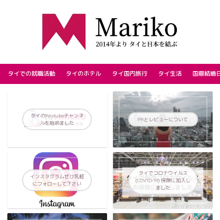
タイでの就職活動
タイのホテル
タイ国内旅行
タイ生活
国際結婚
タイのYoutubeチャンネ
PRとレビューについて
ルを始めました
タイでコロナウイルス
インスタグラムぜひ気軽
(COVID-19) 保険に加入し
にフォローして下さい
ました