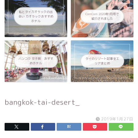
私とタイカオラックの出
CanCam 2020年1月号で
会い カオラックおすすめ
紹介されました
ホテル
バンコク 女子旅 おすす
タイのリゾート記事全エ
めホテル
リアまとめ
bangkok-tai-desert_
2019年1月27日