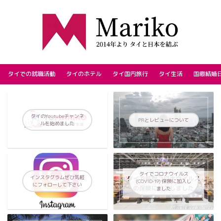
タイでの就職活動
タイのホテル
タイ国内旅行
タイ生活
国際結婚
タイのYoutubeチャンネ
PRとレビューについて
ルを始めました
タイでコロナウイルス
インスタグラムぜひ気軽
(COVID-19) 保険に加入し
にフォローして下さい
ました