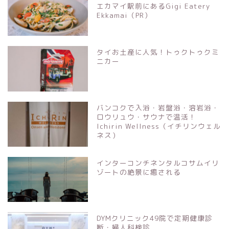
エカマイ駅前にあるGigi Eatery
Ekkamai（PR）
タイお土産に人気！トゥクトゥクミ
ニカー
バンコクで入浴・岩盤浴・溶岩浴・
ロウリュウ・サウナで温活！
Ichirin Wellness（イチリンウェル
ネス）
インターコンチネンタルコサムイリ
ゾートの絶景に癒される
DYMクリニック49院で定期健康診
断・婦人科検診