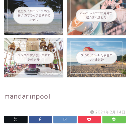
私とタイカオラックの出
CanCam 2020年1月号で
会い カオラックおすすめ
紹介されました
ホテル
バンコク 女子旅 おすす
タイのリゾート記事全エ
めホテル
リアまとめ
mandarinpool
2021年2月14日