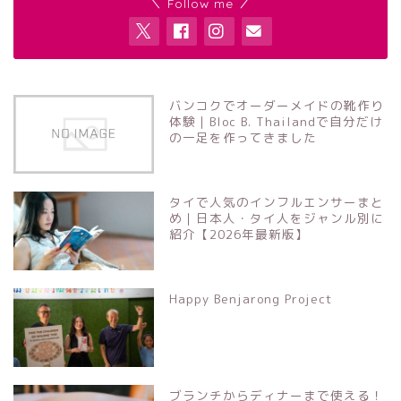
＼ Follow me ／
バンコクでオーダーメイドの靴作り
体験｜Bloc B. Thailandで自分だけ
の一足を作ってきました
タイで人気のインフルエンサーまと
め｜日本人・タイ人をジャンル別に
紹介【2026年最新版】
Happy Benjarong Project
ブランチからディナーまで使える！