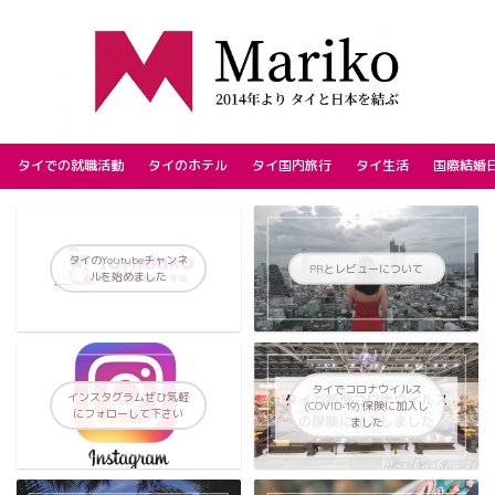
タイでの就職活動
タイのホテル
タイ国内旅行
タイ生活
国際結婚
タイのYoutubeチャンネ
PRとレビューについて
ルを始めました
タイでコロナウイルス
インスタグラムぜひ気軽
(COVID-19) 保険に加入し
にフォローして下さい
ました