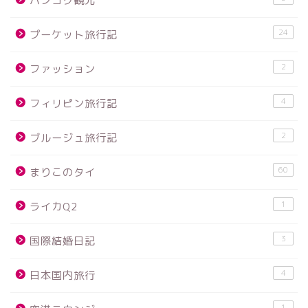
バンコク観光
24
プーケット旅行記
2
ファッション
4
フィリピン旅行記
2
ブルージュ旅行記
60
まりこのタイ
1
ライカQ2
3
国際結婚日記
4
日本国内旅行
1