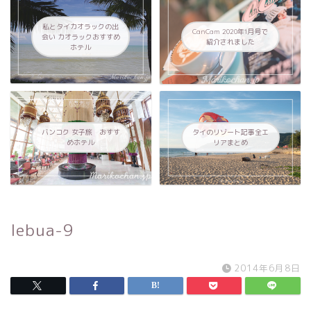
私とタイカオラックの出
CanCam 2020年1月号で
会い カオラックおすすめ
紹介されました
ホテル
バンコク 女子旅 おすす
タイのリゾート記事全エ
めホテル
リアまとめ
lebua-9
2014年6月8日