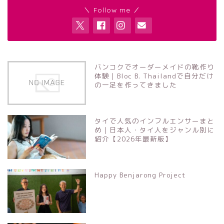
＼ Follow me ／
バンコクでオーダーメイドの靴作り
体験｜Bloc B. Thailandで自分だけ
の一足を作ってきました
タイで人気のインフルエンサーまと
め｜日本人・タイ人をジャンル別に
紹介【2026年最新版】
Happy Benjarong Project