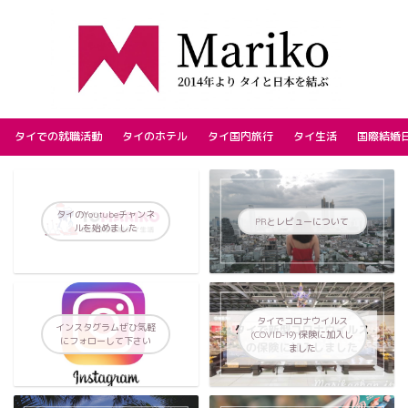
タイでの就職活動
タイのホテル
タイ国内旅行
タイ生活
国際結婚
タイのYoutubeチャンネ
PRとレビューについて
ルを始めました
タイでコロナウイルス
インスタグラムぜひ気軽
(COVID-19) 保険に加入し
にフォローして下さい
ました