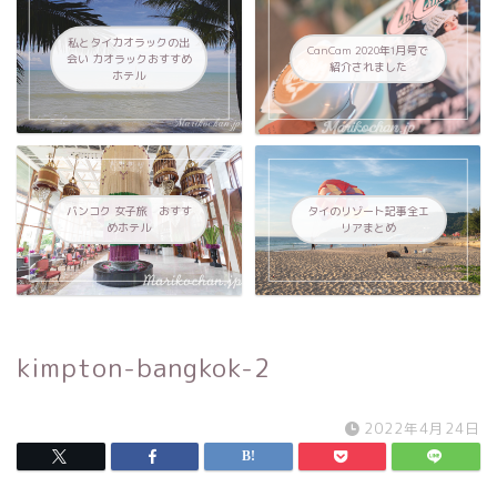
私とタイカオラックの出
CanCam 2020年1月号で
会い カオラックおすすめ
紹介されました
ホテル
バンコク 女子旅 おすす
タイのリゾート記事全エ
めホテル
リアまとめ
kimpton-bangkok-2
2022年4月24日