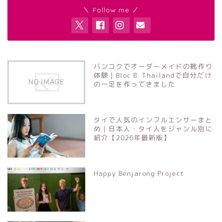
＼ Follow me ／
バンコクでオーダーメイドの靴作り
体験｜Bloc B. Thailandで自分だけ
の一足を作ってきました
タイで人気のインフルエンサーまと
め｜日本人・タイ人をジャンル別に
紹介【2026年最新版】
Happy Benjarong Project