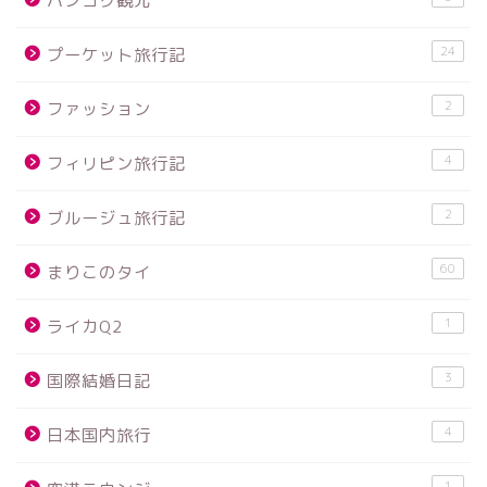
バンコク観光
24
プーケット旅行記
2
ファッション
4
フィリピン旅行記
2
ブルージュ旅行記
60
まりこのタイ
1
ライカQ2
3
国際結婚日記
4
日本国内旅行
1