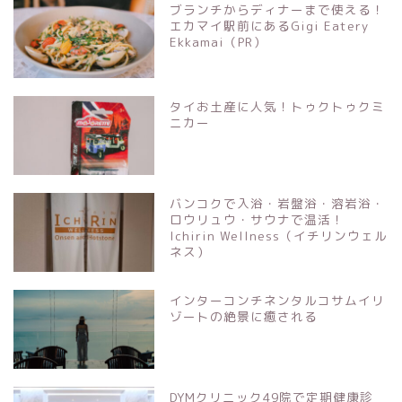
ブランチからディナーまで使える！
エカマイ駅前にあるGigi Eatery
Ekkamai（PR）
タイお土産に人気！トゥクトゥクミ
ニカー
バンコクで入浴・岩盤浴・溶岩浴・
ロウリュウ・サウナで温活！
Ichirin Wellness（イチリンウェル
ネス）
インターコンチネンタルコサムイリ
ゾートの絶景に癒される
DYMクリニック49院で定期健康診