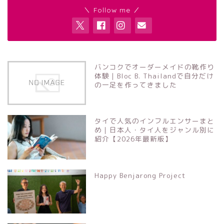
＼ Follow me ／
バンコクでオーダーメイドの靴作り
体験｜Bloc B. Thailandで自分だけ
の一足を作ってきました
タイで人気のインフルエンサーまと
め｜日本人・タイ人をジャンル別に
紹介【2026年最新版】
Happy Benjarong Project