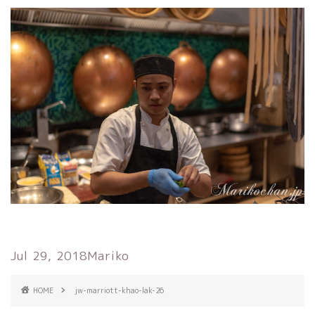
Jul 29, 2018
Mariko
HOME
jw-marriott-khao-lak-26