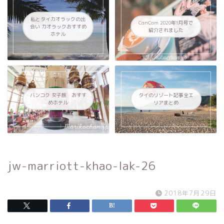
私とタイカオラックの出
CanCam 2020年1月号で
会い カオラックおすすめ
紹介されました
ホテル
バンコク 女子旅 おすす
タイのリゾート記事全エ
めホテル
リアまとめ
jw-marriott-khao-lak-26
2018年7月29日