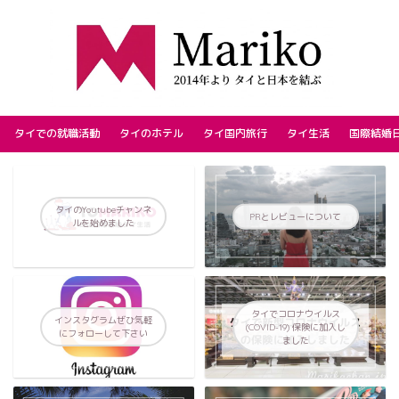
タイでの就職活動
タイのホテル
タイ国内旅行
タイ生活
国際結婚
タイのYoutubeチャンネ
PRとレビューについて
ルを始めました
タイでコロナウイルス
インスタグラムぜひ気軽
(COVID-19) 保険に加入し
にフォローして下さい
ました