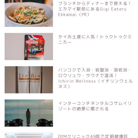
ブランチからディナーまで使える！
エカマイ駅前にあるGigi Eatery
Ekkamai（PR）
タイお土産に人気！トゥクトゥクミ
ニカー
バンコクで入浴・岩盤浴・溶岩浴・
ロウリュウ・サウナで温活！
Ichirin Wellness（イチリンウェル
ネス）
インターコンチネンタルコサムイリ
ゾートの絶景に癒される
DYMクリニック49院で定期健康診