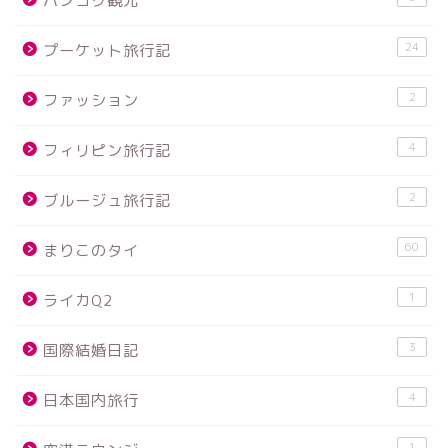
バンコク観光
24
プーケット旅行記
2
ファッション
4
フィリピン旅行記
2
ブルージュ旅行記
60
まりこのタイ
1
ライカQ2
3
国際結婚日記
4
日本国内旅行
1