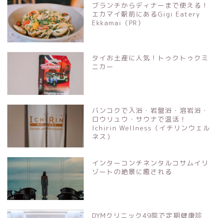
ブランチからディナーまで使える！
エカマイ駅前にあるGigi Eatery
Ekkamai（PR）
タイお土産に人気！トゥクトゥクミ
ニカー
バンコクで入浴・岩盤浴・溶岩浴・
ロウリュウ・サウナで温活！
Ichirin Wellness（イチリンウェル
ネス）
インターコンチネンタルコサムイリ
ゾートの絶景に癒される
DYMクリニック49院で定期健康診