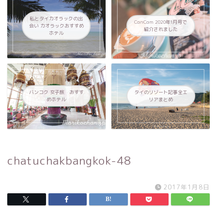
私とタイカオラックの出
CanCam 2020年1月号で
会い カオラックおすすめ
紹介されました
ホテル
バンコク 女子旅 おすす
タイのリゾート記事全エ
めホテル
リアまとめ
chatuchakbangkok-48
2017年1月8日