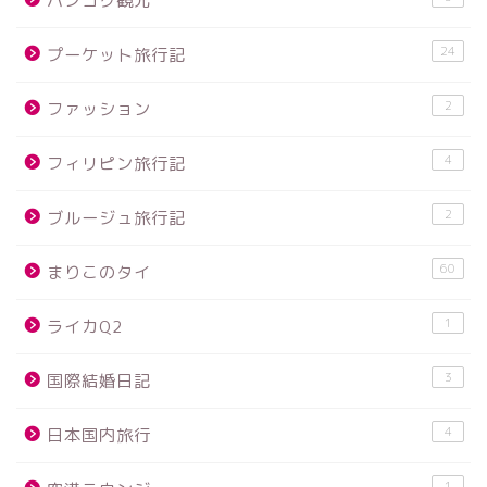
バンコク観光
24
プーケット旅行記
2
ファッション
4
フィリピン旅行記
2
ブルージュ旅行記
60
まりこのタイ
1
ライカQ2
3
国際結婚日記
4
日本国内旅行
1