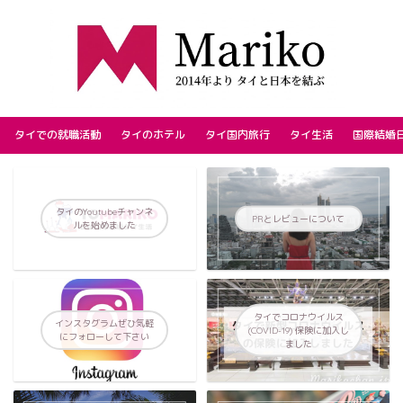
タイでの就職活動
タイのホテル
タイ国内旅行
タイ生活
国際結婚
タイのYoutubeチャンネ
PRとレビューについて
ルを始めました
タイでコロナウイルス
インスタグラムぜひ気軽
(COVID-19) 保険に加入し
にフォローして下さい
ました