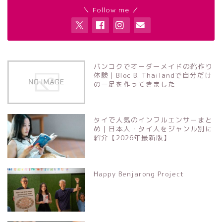
＼ Follow me ／
バンコクでオーダーメイドの靴作り
体験｜Bloc B. Thailandで自分だけ
の一足を作ってきました
タイで人気のインフルエンサーまと
め｜日本人・タイ人をジャンル別に
紹介【2026年最新版】
Happy Benjarong Project