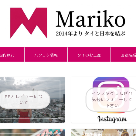
国内旅行
バンコク情報
タイのお土産
国際結
インスタグラムぜひ
PRとレビューにつ
気軽にフォローして
いて
下さい