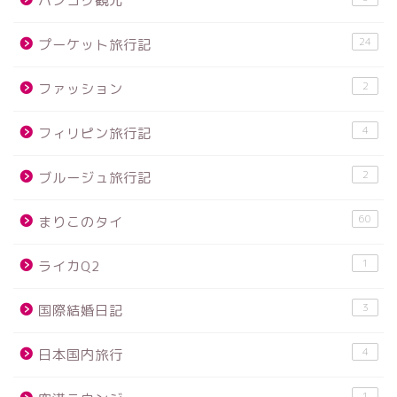
バンコク観光
24
プーケット旅行記
2
ファッション
4
フィリピン旅行記
2
ブルージュ旅行記
60
まりこのタイ
1
ライカQ2
3
国際結婚日記
4
日本国内旅行
1