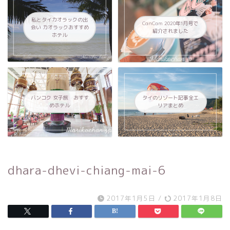
私とタイカオラックの出
CanCam 2020年1月号で
会い カオラックおすすめ
紹介されました
ホテル
バンコク 女子旅 おすす
タイのリゾート記事全エ
めホテル
リアまとめ
dhara-dhevi-chiang-mai-6
2017年1月5日
/
2017年1月8日