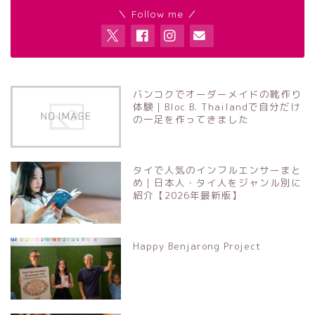
＼ Follow me ／
バンコクでオーダーメイドの靴作り
体験｜Bloc B. Thailandで自分だけ
の一足を作ってきました
タイで人気のインフルエンサーまと
め｜日本人・タイ人をジャンル別に
紹介【2026年最新版】
Happy Benjarong Project