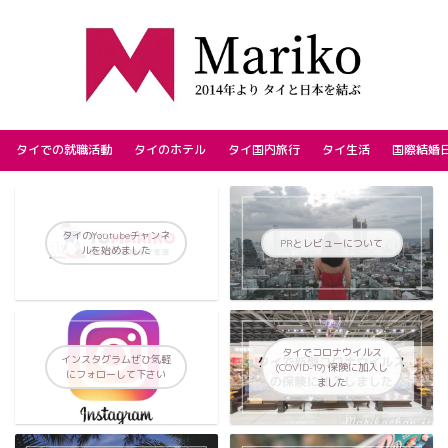
タイでの就職活動
タイのホテル
タイ国内旅行
タイ生活
国際結婚
タイのYoutubeチャンネ
PRとレビューについて
ルを始めました
タイでコロナウイルス
インスタグラムぜひ気軽
(COVID-19) 保険に加入し
にフォローして下さい
ました