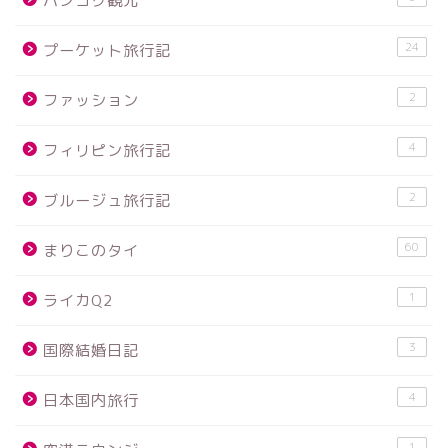
バンコク観光
24
プーケット旅行記
2
ファッション
4
フィリピン旅行記
2
ブルージュ旅行記
60
まりこのタイ
1
ライカQ2
3
国際結婚日記
4
日本国内旅行
1