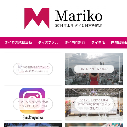
タイでの就職活動
タイのホテル
タイ国内旅行
タイ生活
国際結婚
タイのYoutubeチャンネ
PRとレビューについて
ルを始めました
タイでコロナウイルス
インスタグラムぜひ気軽
(COVID-19) 保険に加入し
にフォローして下さい
ました