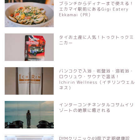
ブランチからディナーまで使える！
エカマイ駅前にあるGigi Eatery
Ekkamai（PR）
タイお土産に人気！トゥクトゥクミ
ニカー
バンコクで入浴・岩盤浴・溶岩浴・
ロウリュウ・サウナで温活！
Ichirin Wellness（イチリンウェル
ネス）
インターコンチネンタルコサムイリ
ゾートの絶景に癒される
DYMクリニック49院で定期健康診