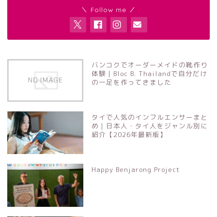
＼ Follow me ／
バンコクでオーダーメイドの靴作り
体験｜Bloc B. Thailandで自分だけ
の一足を作ってきました
タイで人気のインフルエンサーまと
め｜日本人・タイ人をジャンル別に
紹介【2026年最新版】
Happy Benjarong Project