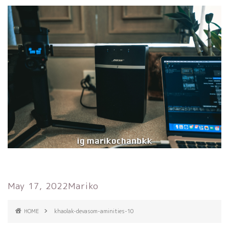
May 17, 2022
Mariko
HOME
khaolak-devasom-aminities-10