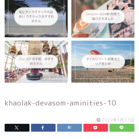
私とタイカオラックの出
CanCam 2020年1月号で
会い カオラックおすすめ
紹介されました
ホテル
バンコク 女子旅 おすす
タイのリゾート記事全エ
めホテル
リアまとめ
khaolak-devasom-aminities-10
2022年5月17日