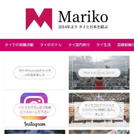
タイでの就職活動
タイのホテル
タイ国内旅行
タイ生活
国際結婚
タイのYoutubeチャンネ
PRとレビューについて
ルを始めました
タイでコロナウイルス
インスタグラムぜひ気軽
(COVID-19) 保険に加入し
にフォローして下さい
ました