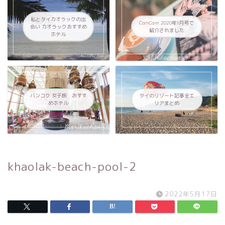
私とタイカオラックの出
CanCam 2020年1月号で
会い カオラックおすすめ
紹介されました
ホテル
バンコク 女子旅 おすす
タイのリゾート記事全エ
めホテル
リアまとめ
khaolak-beach-pool-2
2022年5月17日