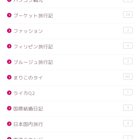
バンコク観光
24
プーケット旅行記
2
ファッション
4
フィリピン旅行記
2
ブルージュ旅行記
60
まりこのタイ
1
ライカQ2
3
国際結婚日記
4
日本国内旅行
1