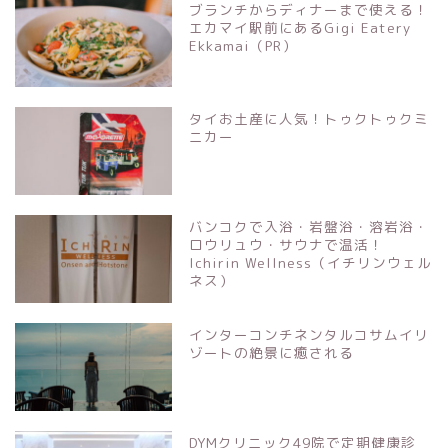
ブランチからディナーまで使える！
エカマイ駅前にあるGigi Eatery
Ekkamai（PR）
タイお土産に人気！トゥクトゥクミ
ニカー
バンコクで入浴・岩盤浴・溶岩浴・
ロウリュウ・サウナで温活！
Ichirin Wellness（イチリンウェル
ネス）
インターコンチネンタルコサムイリ
ゾートの絶景に癒される
DYMクリニック49院で定期健康診