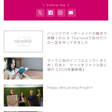
＼ Follow me ／
バンコクでオーダーメイドの靴作り
体験｜Bloc B. Thailandで自分だけ
の一足を作ってきました
タイで人気のインフルエンサーまと
め｜日本人・タイ人をジャンル別に
紹介【2026年最新版】
Happy Benjarong Project