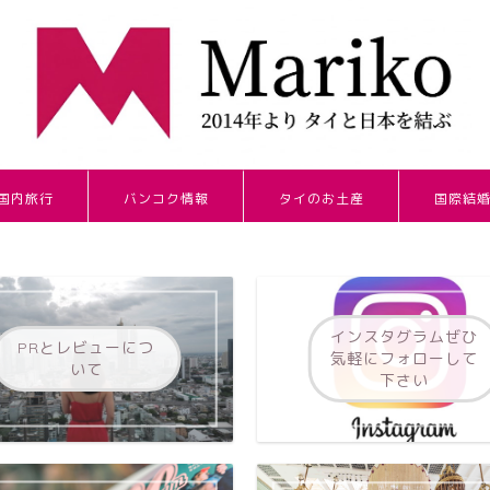
国内旅行
バンコク情報
タイのお土産
国際結
インスタグラムぜひ
PRとレビューにつ
気軽にフォローして
いて
下さい