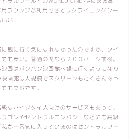
ラルワールドのWORLD CINEMAにある高
EMA」。専用ラウンジが利用できてリクライニングシー
もいい！
軽に観に行く気になれなかったのですが、タイ
っても安い。普通の席なら２００バーツ前後。
る映画はバンバン映画館へ観に行くようになり
の映画館は大規模でスクリーンもたくさんあっ
っても立派です。
高級なハイソタイ人向けのサービスもあって、
パラゴンやセントラルエンバシーなどにも高級
近私が一番気に入っているのはセントラルワー