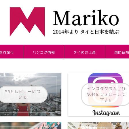
国内旅行
バンコク情報
タイのお土産
国際結
インスタグラムぜひ
PRとレビューにつ
気軽にフォローして
いて
下さい