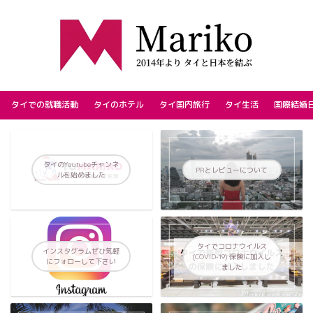
タイでの就職活動
タイのホテル
タイ国内旅行
タイ生活
国際結婚
タイのYoutubeチャンネ
PRとレビューについて
ルを始めました
タイでコロナウイルス
インスタグラムぜひ気軽
(COVID-19) 保険に加入し
にフォローして下さい
ました