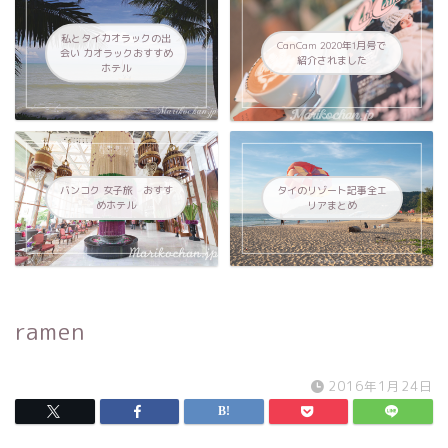
私とタイカオラックの出
CanCam 2020年1月号で
会い カオラックおすすめ
紹介されました
ホテル
バンコク 女子旅 おすす
タイのリゾート記事全エ
めホテル
リアまとめ
ramen
2016年1月24日