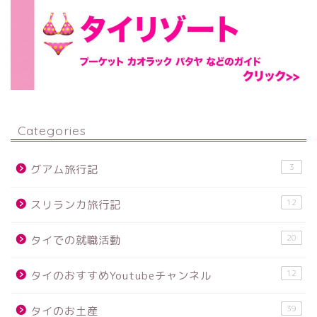
Categories
3
グアム旅行記
12
スリランカ旅行記
20
タイでの就職活動
12
タイのおすすめYoutubeチャンネル
39
タイのお土産