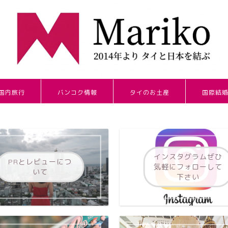
国内旅行
バンコク情報
タイのお土産
国際結
インスタグラムぜひ
PRとレビューにつ
気軽にフォローして
いて
下さい