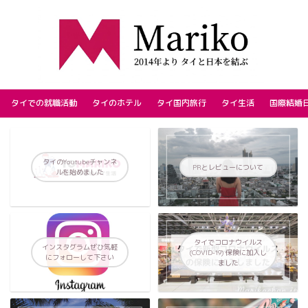
タイでの就職活動
タイのホテル
タイ国内旅行
タイ生活
国際結婚
タイのYoutubeチャンネ
PRとレビューについて
ルを始めました
タイでコロナウイルス
インスタグラムぜひ気軽
(COVID-19) 保険に加入し
にフォローして下さい
ました