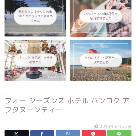
私とタイカオラックの出
CanCam 2020年1月号で
会い カオラックおすすめ
紹介されました
ホテル
バンコク 女子旅 おすす
タイのリゾート記事全エ
めホテル
リアまとめ
フォー シーズンズ ホテル バンコク ア
フタヌーンティー
2014年8月30日