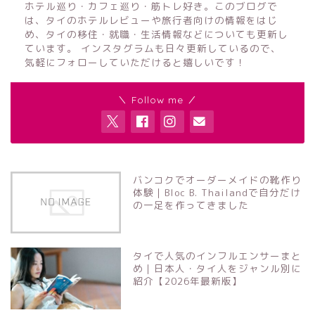
ホテル巡り・カフェ巡り・筋トレ好き。このブログで
は、タイのホテルレビューや旅行者向けの情報をはじ
め、タイの移住・就職・生活情報などについても更新し
ています。 インスタグラムも日々更新しているので、
気軽にフォローしていただけると嬉しいです！
＼ Follow me ／
バンコクでオーダーメイドの靴作り
体験｜Bloc B. Thailandで自分だけ
の一足を作ってきました
タイで人気のインフルエンサーまと
め｜日本人・タイ人をジャンル別に
紹介【2026年最新版】