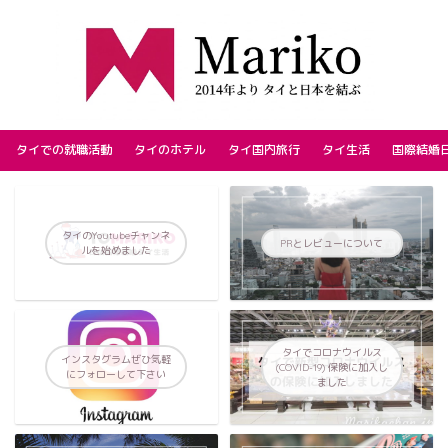
タイでの就職活動
タイのホテル
タイ国内旅行
タイ生活
国際結婚
タイのYoutubeチャンネ
PRとレビューについて
ルを始めました
タイでコロナウイルス
インスタグラムぜひ気軽
(COVID-19) 保険に加入し
にフォローして下さい
ました