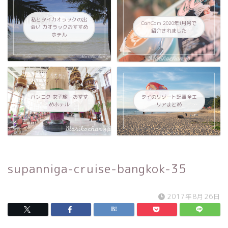
私とタイカオラックの出
CanCam 2020年1月号で
会い カオラックおすすめ
紹介されました
ホテル
バンコク 女子旅 おすす
タイのリゾート記事全エ
めホテル
リアまとめ
supanniga-cruise-bangkok-35
2017年8月26日