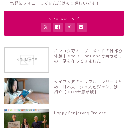
気軽にフォローしていただけると嬉しいです！
＼ Follow me ／
バンコクでオーダーメイドの靴作り
体験｜Bloc B. Thailandで自分だけ
の一足を作ってきました
タイで人気のインフルエンサーまと
め｜日本人・タイ人をジャンル別に
紹介【2026年最新版】
Happy Benjarong Project