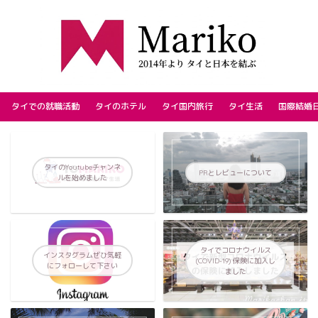
タイでの就職活動
タイのホテル
タイ国内旅行
タイ生活
国際結婚
タイのYoutubeチャンネ
PRとレビューについて
ルを始めました
タイでコロナウイルス
インスタグラムぜひ気軽
(COVID-19) 保険に加入し
にフォローして下さい
ました