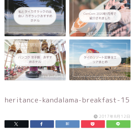
私とタイカオラックの出
CanCam 2020年1月号で
会い カオラックおすすめ
紹介されました
ホテル
バンコク 女子旅 おすす
タイのリゾート記事全エ
めホテル
リアまとめ
heritance-kandalama-breakfast-15
2017年8月12日