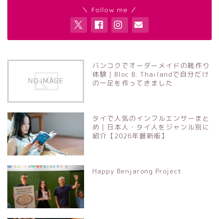
＼ Follow me ／
バンコクでオーダーメイドの靴作り
体験｜Bloc B. Thailandで自分だけ
の一足を作ってきました
タイで人気のインフルエンサーまと
め｜日本人・タイ人をジャンル別に
紹介【2026年最新版】
Happy Benjarong Project