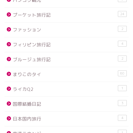
バンコク観光
24
プーケット旅行記
2
ファッション
4
フィリピン旅行記
2
ブルージュ旅行記
60
まりこのタイ
1
ライカQ2
3
国際結婚日記
4
日本国内旅行
1