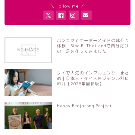
＼ Follow me ／
バンコクでオーダーメイドの靴作り
体験｜Bloc B. Thailandで自分だけ
の一足を作ってきました
タイで人気のインフルエンサーまと
め｜日本人・タイ人をジャンル別に
紹介【2026年最新版】
Happy Benjarong Project