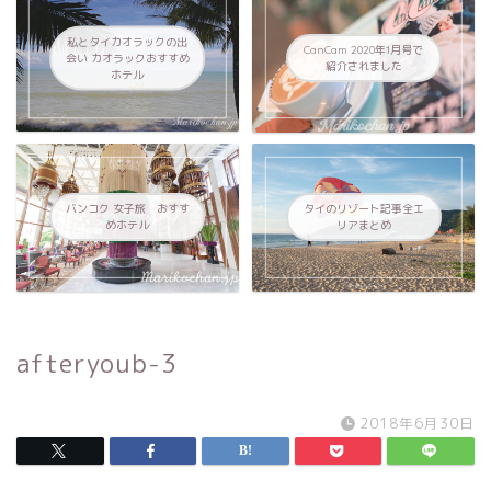
私とタイカオラックの出
CanCam 2020年1月号で
会い カオラックおすすめ
紹介されました
ホテル
バンコク 女子旅 おすす
タイのリゾート記事全エ
めホテル
リアまとめ
afteryoub-3
2018年6月30日