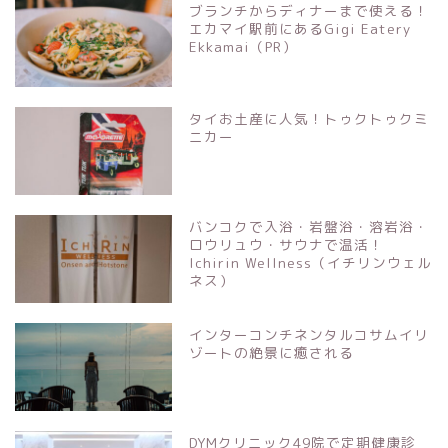
ブランチからディナーまで使える！
エカマイ駅前にあるGigi Eatery
Ekkamai（PR）
タイお土産に人気！トゥクトゥクミ
ニカー
バンコクで入浴・岩盤浴・溶岩浴・
ロウリュウ・サウナで温活！
Ichirin Wellness（イチリンウェル
ネス）
インターコンチネンタルコサムイリ
ゾートの絶景に癒される
DYMクリニック49院で定期健康診