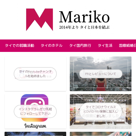
タイでの就職活動
タイのホテル
タイ国内旅行
タイ生活
国際結婚
タイのYoutubeチャンネ
PRとレビューについて
ルを始めました
タイでコロナウイルス
インスタグラムぜひ気軽
(COVID-19) 保険に加入し
にフォローして下さい
ました