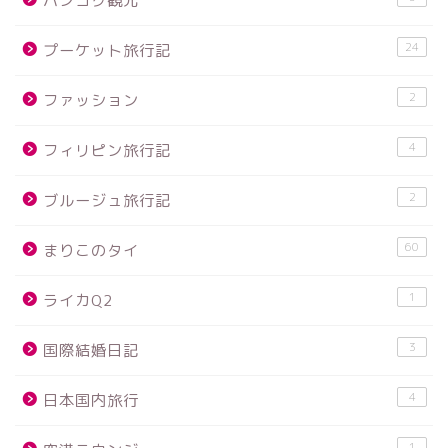
バンコク観光
24
プーケット旅行記
2
ファッション
4
フィリピン旅行記
2
ブルージュ旅行記
60
まりこのタイ
1
ライカQ2
3
国際結婚日記
4
日本国内旅行
1