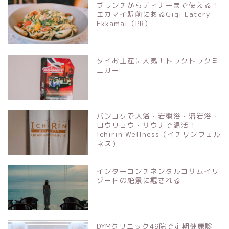
ブランチからディナーまで使える！
エカマイ駅前にあるGigi Eatery
Ekkamai（PR）
タイお土産に人気！トゥクトゥクミ
ニカー
バンコクで入浴・岩盤浴・溶岩浴・
ロウリュウ・サウナで温活！
Ichirin Wellness（イチリンウェル
ネス）
インターコンチネンタルコサムイリ
ゾートの絶景に癒される
DYMクリニック49院で定期健康診