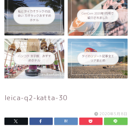
私とタイカオラックの出
CanCam 2020年1月号で
会い カオラックおすすめ
紹介されました
ホテル
バンコク 女子旅 おすす
タイのリゾート記事全エ
めホテル
リアまとめ
leica-q2-katta-30
2020年5月8日