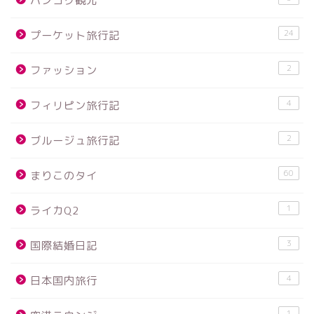
バンコク観光
24
プーケット旅行記
2
ファッション
4
フィリピン旅行記
2
ブルージュ旅行記
60
まりこのタイ
1
ライカQ2
3
国際結婚日記
4
日本国内旅行
1