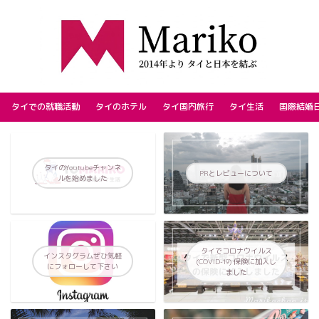
タイでの就職活動
タイのホテル
タイ国内旅行
タイ生活
国際結婚
タイのYoutubeチャンネ
PRとレビューについて
ルを始めました
タイでコロナウイルス
インスタグラムぜひ気軽
(COVID-19) 保険に加入し
にフォローして下さい
ました