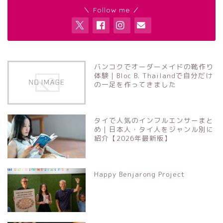
＼ Follow me ／
バンコクでオーダーメイドの靴作り
体験｜Bloc B. Thailandで自分だけ
の一足を作ってきました
タイで人気のインフルエンサーまと
め｜日本人・タイ人をジャンル別に
紹介【2026年最新版】
Happy Benjarong Project