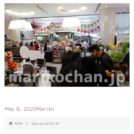
May 8, 2020
Mariko
HOME
leica-q2-katta-30