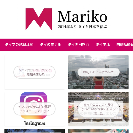
タイでの就職活動
タイのホテル
タイ国内旅行
タイ生活
国際結婚
タイのYoutubeチャンネ
PRとレビューについて
ルを始めました
タイでコロナウイルス
インスタグラムぜひ気軽
(COVID-19) 保険に加入し
にフォローして下さい
ました