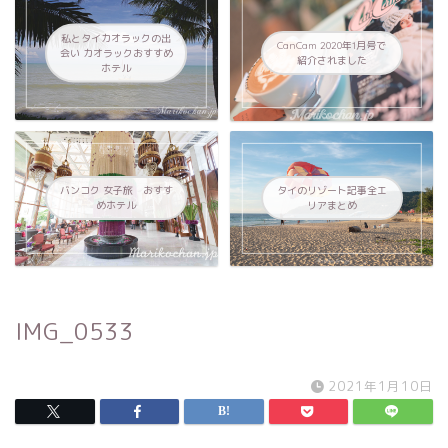
私とタイカオラックの出
CanCam 2020年1月号で
会い カオラックおすすめ
紹介されました
ホテル
バンコク 女子旅 おすす
タイのリゾート記事全エ
めホテル
リアまとめ
IMG_0533
2021年1月10日