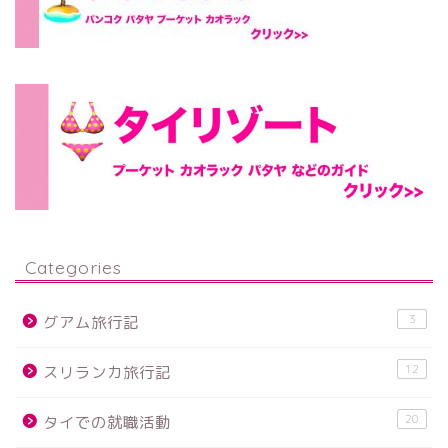
Categories
3
グアム旅行記
12
スリランカ旅行記
20
タイでの就職活動