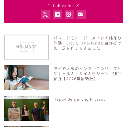
＼ Follow me ／
バンコクでオーダーメイドの靴作り
体験｜Bloc B. Thailandで自分だけ
の一足を作ってきました
タイで人気のインフルエンサーまと
め｜日本人・タイ人をジャンル別に
紹介【2026年最新版】
Happy Benjarong Project