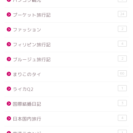
バンコク観光
24
プーケット旅行記
2
ファッション
4
フィリピン旅行記
2
ブルージュ旅行記
60
まりこのタイ
1
ライカQ2
3
国際結婚日記
4
日本国内旅行
1