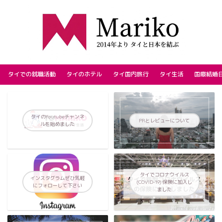
タイでの就職活動
タイのホテル
タイ国内旅行
タイ生活
国際結婚
タイのYoutubeチャンネ
PRとレビューについて
ルを始めました
タイでコロナウイルス
インスタグラムぜひ気軽
(COVID-19) 保険に加入し
にフォローして下さい
ました