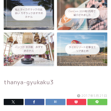
私とタイカオラックの出
CanCam 2020年1月号で
会い カオラックおすすめ
紹介されました
ホテル
バンコク 女子旅 おすす
タイのリゾート記事全エ
めホテル
リアまとめ
thanya-gyukaku3
2017年5月21日