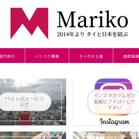
国内旅行
バンコク情報
タイのお土産
国際結
インスタグラムぜひ
PRとレビューにつ
気軽にフォローして
いて
下さい