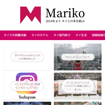
タイでの就職活動
タイのホテル
タイ国内旅行
タイ生活
国際結婚
タイのYoutubeチャンネ
PRとレビューについて
ルを始めました
タイでコロナウイルス
インスタグラムぜひ気軽
(COVID-19) 保険に加入し
にフォローして下さい
ました