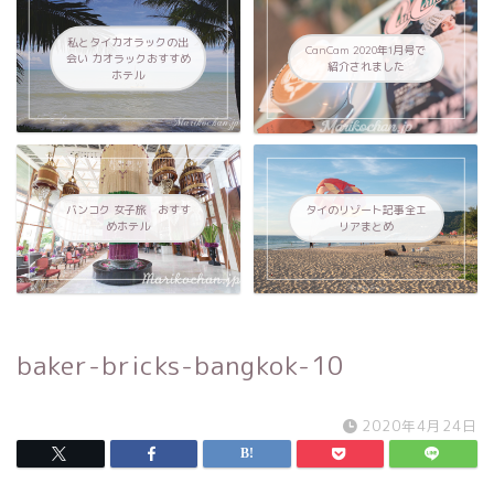
私とタイカオラックの出
CanCam 2020年1月号で
会い カオラックおすすめ
紹介されました
ホテル
バンコク 女子旅 おすす
タイのリゾート記事全エ
めホテル
リアまとめ
baker-bricks-bangkok-10
2020年4月24日