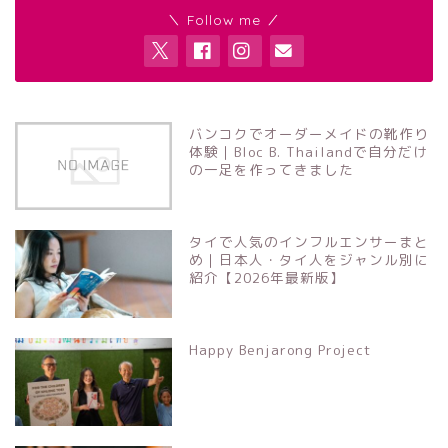
＼ Follow me ／
バンコクでオーダーメイドの靴作り
体験｜Bloc B. Thailandで自分だけ
の一足を作ってきました
タイで人気のインフルエンサーまと
め｜日本人・タイ人をジャンル別に
紹介【2026年最新版】
Happy Benjarong Project