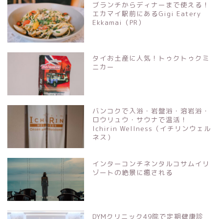
ブランチからディナーまで使える！
エカマイ駅前にあるGigi Eatery
Ekkamai（PR）
タイお土産に人気！トゥクトゥクミ
ニカー
バンコクで入浴・岩盤浴・溶岩浴・
ロウリュウ・サウナで温活！
Ichirin Wellness（イチリンウェル
ネス）
インターコンチネンタルコサムイリ
ゾートの絶景に癒される
DYMクリニック49院で定期健康診