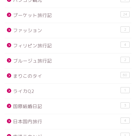
バンコク観光
24
プーケット旅行記
2
ファッション
4
フィリピン旅行記
2
ブルージュ旅行記
60
まりこのタイ
1
ライカQ2
3
国際結婚日記
4
日本国内旅行
1